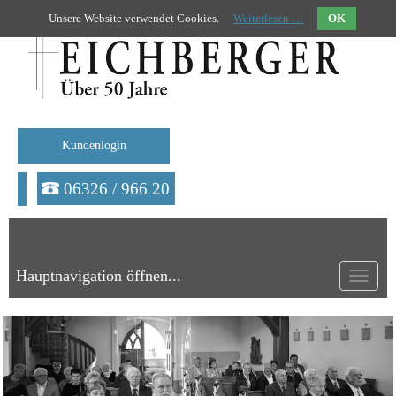
Unsere Website verwendet Cookies.
Weiterlesen …
OK
Kundenlogin
06326 / 966 20
Hauptnavigation öffnen...
Toggle
navigat